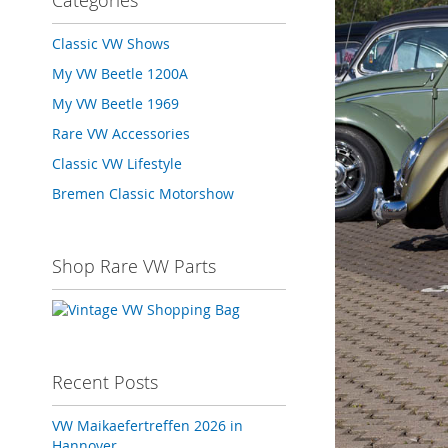
Categories
Classic VW Shows
My VW Beetle 1200A
My VW Beetle 1969
Rare VW Accessories
Classic VW Lifestyle
Bremen Classic Motorshow
Shop Rare VW Parts
Recent Posts
VW Maikaefertreffen 2026 in
Hannover