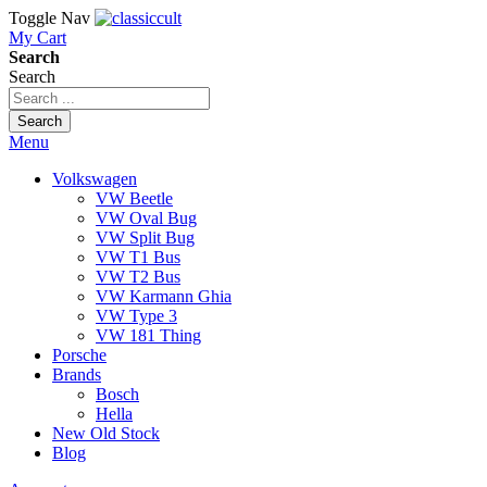
Toggle Nav
My Cart
Search
Search
Search
Menu
Volkswagen
VW Beetle
VW Oval Bug
VW Split Bug
VW T1 Bus
VW T2 Bus
VW Karmann Ghia
VW Type 3
VW 181 Thing
Porsche
Brands
Bosch
Hella
New Old Stock
Blog